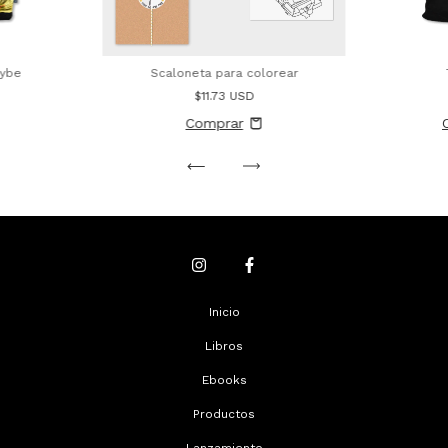
cybe
Scaloneta para colorear
$11.73 USD
Inicio
Libros
Ebooks
Productos
Lanzamiento