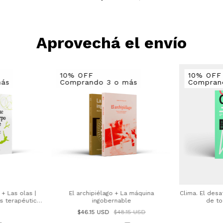
Aprovechá el envío
10% OFF
10% OFF
más
Comprando 3 o más
Compran
+ Las olas |
El archipiélago + La máquina
Clima. El des
s terapéuticas
ingobernable
de to
tal
$46.15 USD
$48.15 USD