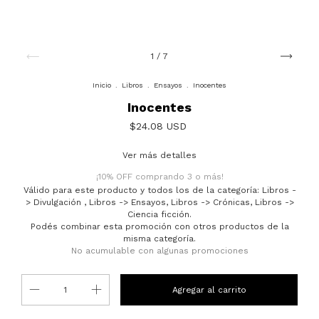
1
/
7
Inicio
.
Libros
.
Ensayos
.
Inocentes
Inocentes
$24.08 USD
Ver más detalles
¡10% OFF comprando 3 o más!
Válido para este producto y todos los de la categoría: Libros -
> Divulgación , Libros -> Ensayos, Libros -> Crónicas, Libros ->
Ciencia ficción.
Podés combinar esta promoción con otros productos de la
misma categoría.
No acumulable con algunas promociones