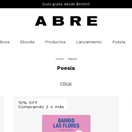
Envío gratis desde $50000
ibros
Ebooks
Productos
Lanzamiento
Poesía
Inicio
.
Poesía
Poesía
Filtrar
10% OFF
Comprando 2 o más