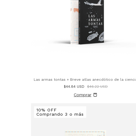
Las armas tontas + Breve atlas anecdótico de la cienci
$44.84 USD
$46.22 USD
10% OFF
Comprando 3 o más