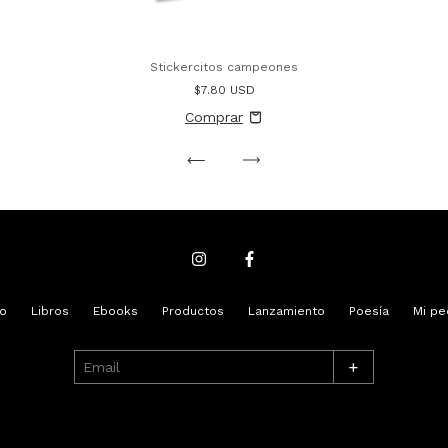
Stickercitos campeones
$7.80 USD
io
Libros
Ebooks
Productos
Lanzamiento
Poesía
Mi pe
+