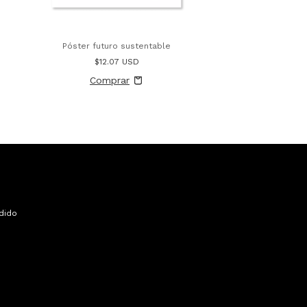
Póster futuro sustentable
$12.07 USD
dido