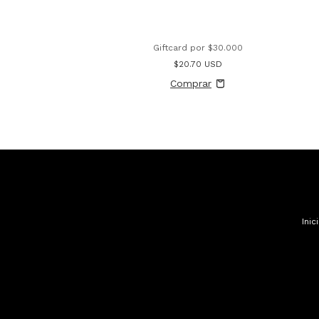
Giftcard por $30.000
$20.70 USD
Inic