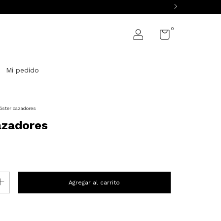
0
Mi pedido
óster cazadores
azadores
P:
Cambiar CP