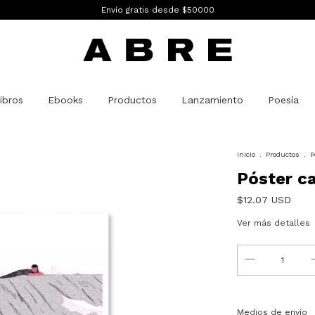
Envío gratis desde $50000
ibros
Ebooks
Productos
Lanzamiento
Poesía
Inicio
.
Productos
.
P
Póster c
$12.07 USD
Ver más detalles
Entregas para el C
Medios de envío