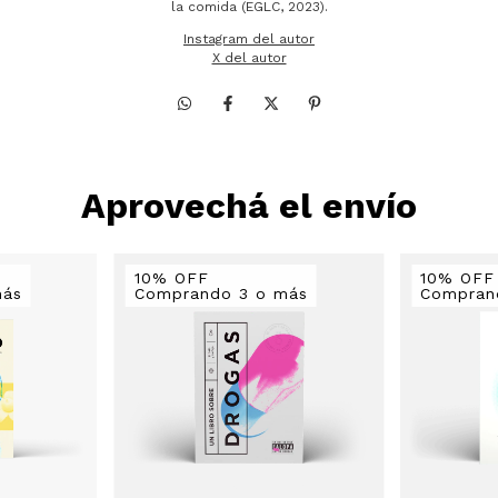
la comida (EGLC, 2023).
Instagram del autor
X del autor
Aprovechá el envío
10% OFF
10% OFF
más
Comprando 3 o más
Compran