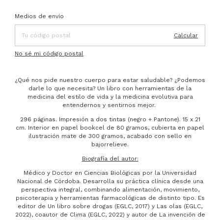
Entregas para el CP:
Cambiar CP
Medios de envío
Calcular
No sé mi código postal
¿Qué nos pide nuestro cuerpo para estar saludable? ¿Podemos
darle lo que necesita? Un libro con herramientas de la
medicina del estilo de vida y la medicina evolutiva para
entendernos y sentirnos mejor.
296 páginas. Impresión a dos tintas (negro + Pantone). 15 x 21
cm. Interior en papel bookcel de 80 gramos, cubierta en papel
ilustración mate de 300 gramos, acabado con sello en
bajorrelieve.
Biografía del autor:
Médico y Doctor en Ciencias Biológicas por la Universidad
Nacional de Córdoba. Desarrolla su práctica clínica desde una
perspectiva integral, combinando alimentación, movimiento,
psicoterapia y herramientas farmacológicas de distinto tipo. Es
editor de Un libro sobre drogas (EGLC, 2017) y Las olas (EGLC,
2022), coautor de Clima (EGLC, 2022) y autor de La invención de