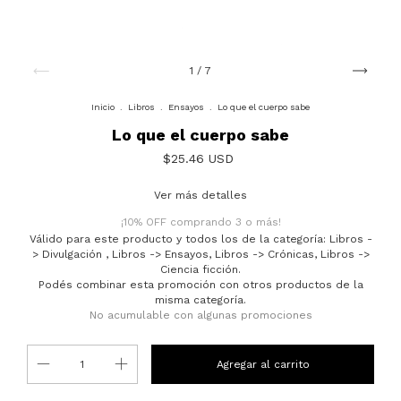
1
/
7
Inicio
.
Libros
.
Ensayos
.
Lo que el cuerpo sabe
Lo que el cuerpo sabe
$25.46 USD
Ver más detalles
¡10% OFF comprando 3 o más!
Válido para este producto y todos los de la categoría: Libros -
> Divulgación , Libros -> Ensayos, Libros -> Crónicas, Libros ->
Ciencia ficción.
Podés combinar esta promoción con otros productos de la
misma categoría.
No acumulable con algunas promociones