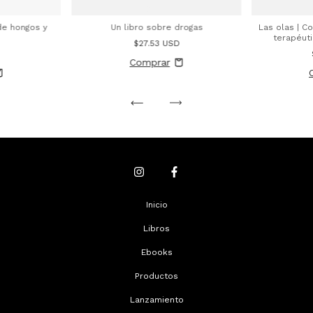
 de hongos y
Un libro sobre drogas
Las olas | C
terapéut
$27.53 USD
D
Inicio
Libros
Ebooks
Productos
Lanzamiento