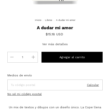
Inicio
.
Libros
.
A dudar mi amor
A dudar mi amor
$15.18 USD
Ver más detalles
Entregas para el CP:
Cambiar CP
Medios de envío
Calcular
No sé mi código postal
Un mix de textos y dibujos con un diseño único. La Cope llena