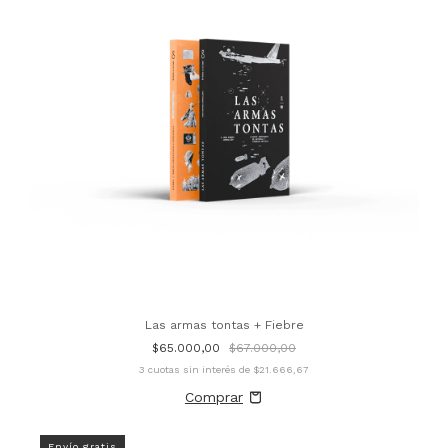
Las armas tontas + Fiebre
$65.000,00
$67.000,00
3
cuotas sin interés de
$21.666,67
Envío gratis