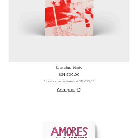
El archipiélago
$34.900,00
3
cuotas sin interés de
$11.633,33