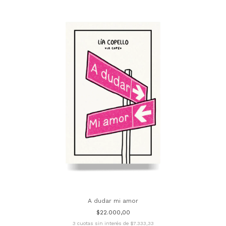
A dudar mi amor
$22.000,00
3
cuotas sin interés de
$7.333,33