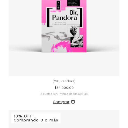
[OK, Pandora]
$34.900,00
3
cuotas sin interés de
$11.633,33
10% OFF
Comprando 3 o más