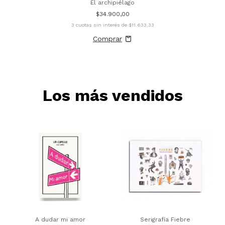
El archipiélago
$34.900,00
3
cuotas sin interés de
$11.633,33
Los más vendidos
A dudar mi amor
Serigrafía Fiebre