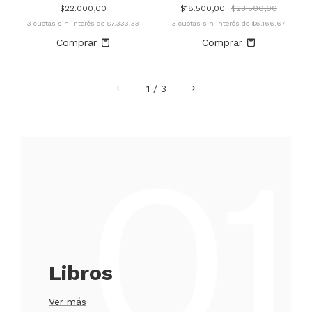
$22.000,00
$18.500,00
$23.500,00
3
cuotas sin interés de
$7.333,33
3
cuotas sin interés de
$6.166,67
1
/
3
Libros
Ver más