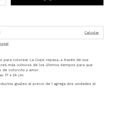
P:
Cambiar CP
Calcular
ostal
ro para colorear La Cope repasa, a través de sus
nces más icónicos de los últimos tiempos para que
 de colorcito y amor.
s: 17 x 24 cm.
oductos iguales al precio de 1 agrega dos unidades al