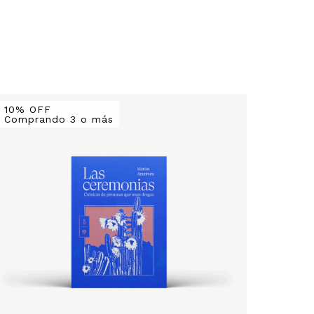
10% OFF
10% O
Comprando 3 o más
Compr