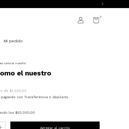
0
Mi pedido
es como el nuestro
omo el nuestro
rés de
$5.500,00
pagando con Transferencia o depósito
ando los
$50.000,00