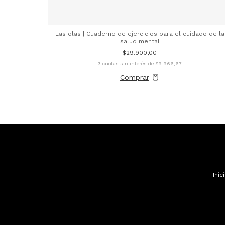
Las olas | Cuaderno de ejercicios para el cuidado de la
salud mental
$29.900,00
3
cuotas sin interés de
$9.966,67
Inic