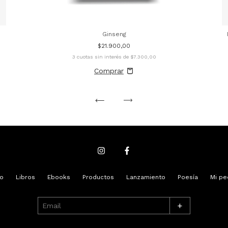
Ginseng
$21.900,00
3
cuotas sin interés de
$7.300,00
io
Libros
Ebooks
Productos
Lanzamiento
Poesía
Mi pe
+