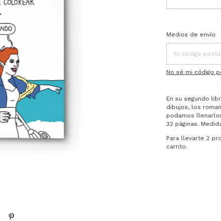
Entregas para el C
Medios de envío
No sé mi código p
En su segundo lib
dibujos, los roma
podamos llenarlos
32 páginas. Medida
Para llevarte 2 pr
carrito.