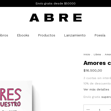
Envío gratis desde $50000
ibros
Ebooks
Productos
Lanzamiento
Poesía
Inicio
.
Libros
.
Amor
Amores c
$16.500,00
3
cuotas sin inte
10% de descuento
Ver más detalles
Envío gratis
super