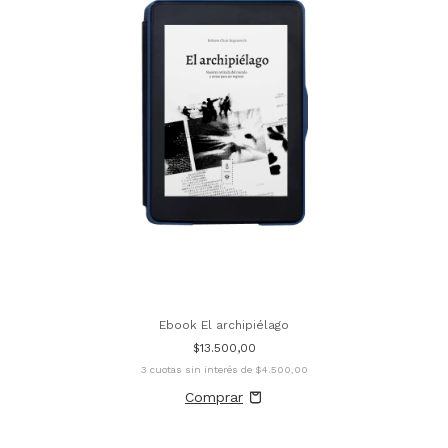
Ebook El archipiélago
$13.500,00
3
cuotas sin interés de
$4.500,00