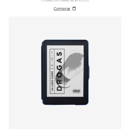
3
cuotas sin interés de
$4.633,33