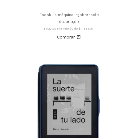
Ebook La máquina ingobernable
$14.000,00
3
cuotas sin interés de
$4.666,67