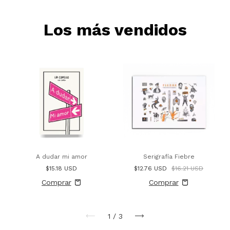
Los más vendidos
A dudar mi amor
Serigrafía Fiebre
$15.18 USD
$12.76 USD
$16.21 USD
1
/
3