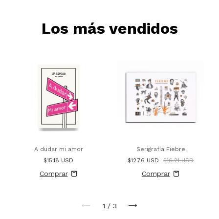
Los más vendidos
A dudar mi amor
Serigrafía Fiebre
$15.18 USD
$12.76 USD
$16.21 USD
1
/
3