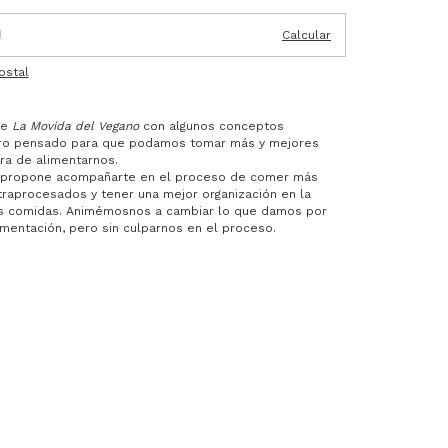
Calcular
ostal
de
La Movida del Vegano
con algunos conceptos
ibro pensado para que podamos tomar más y mejores
ora de alimentarnos.
e propone acompañarte en el proceso de comer más
traprocesados y tener una mejor organización en la
as comidas. Animémosnos a cambiar lo que damos por
imentación, pero sin culparnos en el proceso.