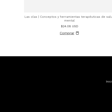
Las olas | Conceptos y herramientas terapéuticas de sal
mental
$24.08 USD
Inic