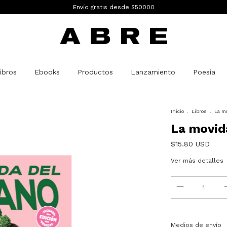
Envío gratis desde $50000
ibros
Ebooks
Productos
Lanzamiento
Poesía
Inicio
.
Libros
.
La mo
La movida
$15.80 USD
Ver más detalles
Entregas para el C
Medios de envío