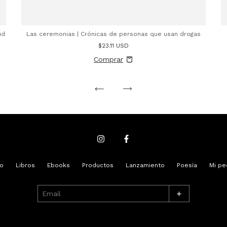
ud
Las ceremonias | Crónicas de personas que usan drogas
$23.11 USD
io
Libros
Ebooks
Productos
Lanzamiento
Poesía
Mi pe
+