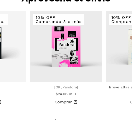
10% OFF
10% OFF
más
Comprando 3 o más
Compran
[OK, Pandora]
Breve atlas 
D
$24.08 USD