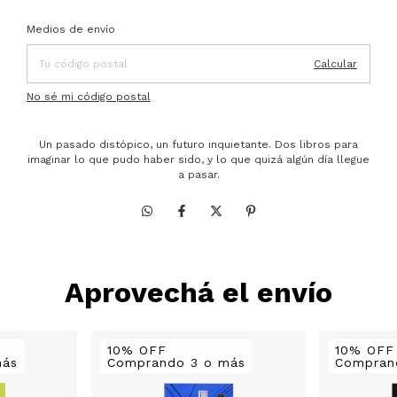
Entregas para el CP:
Cambiar CP
Medios de envío
Calcular
No sé mi código postal
Un pasado distópico, un futuro inquietante. Dos libros para
imaginar lo que pudo haber sido, y lo que quizá algún día llegue
a pasar.
Aprovechá el envío
10% OFF
10% OFF
más
Comprando 3 o más
Compran