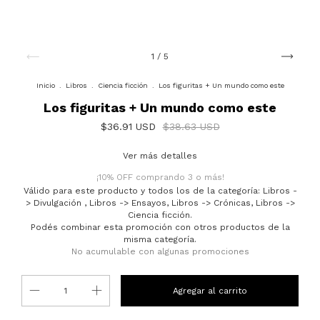
1
/
5
Inicio
.
Libros
.
Ciencia ficción
.
Los figuritas + Un mundo como este
Los figuritas + Un mundo como este
$36.91 USD
$38.63 USD
Ver más detalles
¡10% OFF comprando 3 o más!
Válido para este producto y todos los de la categoría: Libros -
> Divulgación , Libros -> Ensayos, Libros -> Crónicas, Libros ->
Ciencia ficción.
Podés combinar esta promoción con otros productos de la
misma categoría.
No acumulable con algunas promociones