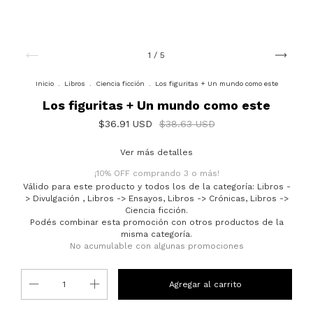
1
/
5
Inicio
.
Libros
.
Ciencia ficción
.
Los figuritas + Un mundo como este
Los figuritas + Un mundo como este
$36.91 USD
$38.63 USD
Ver más detalles
¡10% OFF comprando 3 o más!
Válido para este producto y todos los de la categoría: Libros -
> Divulgación , Libros -> Ensayos, Libros -> Crónicas, Libros ->
Ciencia ficción.
Podés combinar esta promoción con otros productos de la
misma categoría.
No acumulable con algunas promociones