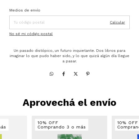
Entregas para el CP:
Cambiar CP
Medios de envío
Calcular
No sé mi código postal
Un pasado distópico, un futuro inquietante. Dos libros para
imaginar lo que pudo haber sido, y lo que quizá algún día llegue
a pasar.
Aprovechá el envío
10% OFF
10% OFF
más
Comprando 3 o más
Compran