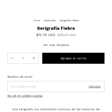
Inicio
.
Productos
.
Serigrafía Fiebre
Serigrafía Fiebre
$12.76 USD
$16.21 USD
Ver más detalles
Entregas para el CP:
Cambiar CP
Medios de envío
Calcular
No sé mi código postal
Una serigrafía con elementos icónicos de las historias de