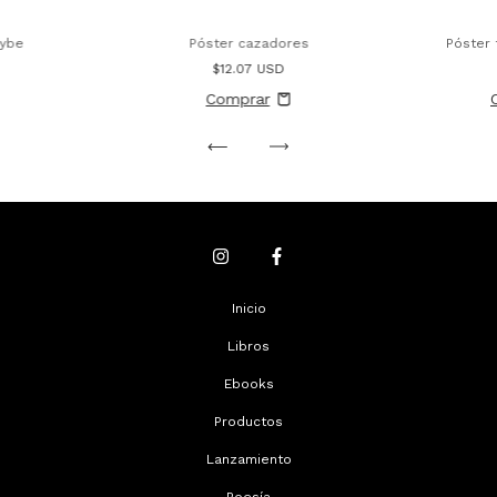
cybe
Póster cazadores
Póster 
$12.07 USD
Inicio
Libros
Ebooks
Productos
Lanzamiento
Poesía