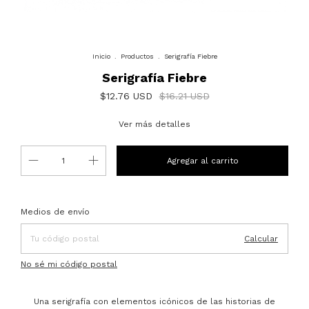
Inicio
.
Productos
.
Serigrafía Fiebre
Serigrafía Fiebre
$12.76 USD
$16.21 USD
Ver más detalles
Entregas para el CP:
Cambiar CP
Medios de envío
Calcular
No sé mi código postal
Una serigrafía con elementos icónicos de las historias de