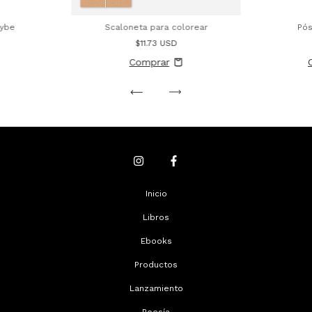
cybe
Scaloneta para colorear
Pós
$11.73 USD
Inicio
Libros
Ebooks
Productos
Lanzamiento
Poesía