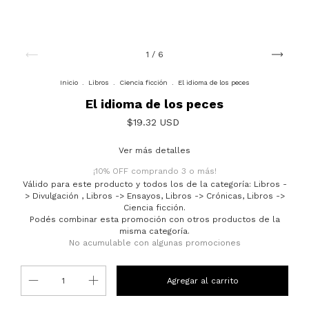
1
/
6
Inicio
.
Libros
.
Ciencia ficción
.
El idioma de los peces
El idioma de los peces
$19.32 USD
Ver más detalles
¡10% OFF comprando 3 o más!
Válido para este producto y todos los de la categoría: Libros -
> Divulgación , Libros -> Ensayos, Libros -> Crónicas, Libros ->
Ciencia ficción.
Podés combinar esta promoción con otros productos de la
misma categoría.
No acumulable con algunas promociones