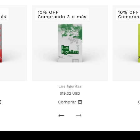
10% OFF
10% OFF
más
Comprando 3 o más
Compran
Los figuritas
$19.32 USD