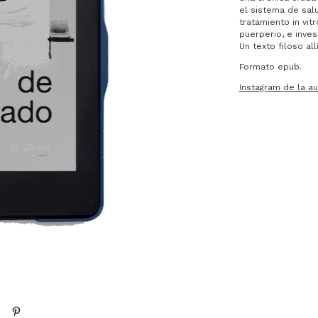
el sistema de sal
tratamiento in vi
puerperio, e inve
Un texto filoso al
Formato epub.
Instagram de la au