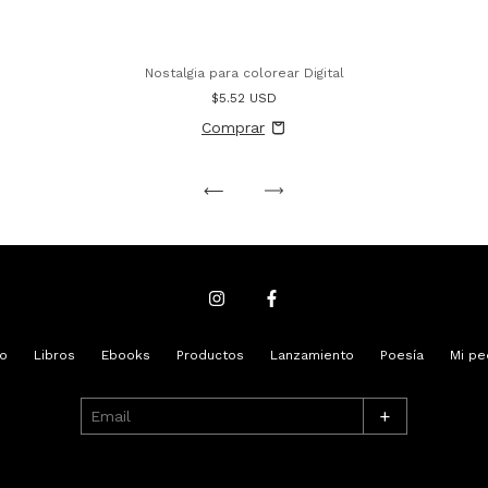
Nostalgia para colorear Digital
$5.52 USD
io
Libros
Ebooks
Productos
Lanzamiento
Poesía
Mi pe
+