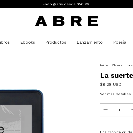
Envío gratis desde $50000
ibros
Ebooks
Productos
Lanzamiento
Poesía
Inicio
.
Ebooks
.
La s
La suerte
$8.28 USD
Ver más detalles
Una crónica cruda 