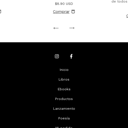
de todos
$8.90 USD
Inicio
Libros
Ebooks
Productos
Lanzamiento
Poesía
Mi pedido