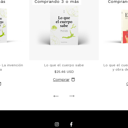
más
Comprando 3 o más
Compran
 La invención
Lo que el cuerpo sabe
Lo que el cuer
a
y obra d
$25.46 USD
D