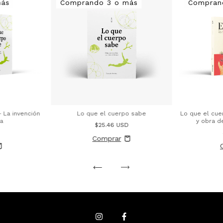
más
Comprando 3 o más
Compran
 La invención
Lo que el cuerpo sabe
Lo que el cuer
a
y obra d
$25.46 USD
D