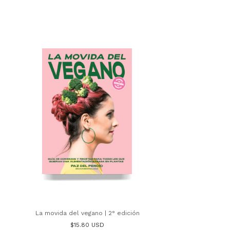
10% O
Compr
La movida del vegano | 2° edición
$15.80 USD