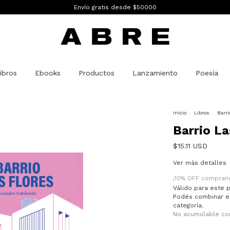
Envío gratis desde $50000
ibros
Ebooks
Productos
Lanzamiento
Poesía
Inicio
.
Libros
.
Barri
Barrio La
$15.11 USD
Ver más detalles
¡10% OFF compran
Válido para este p
Podés combinar e
categoría.
No acumulable co