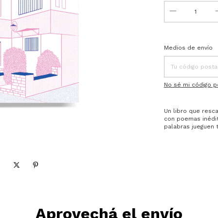
Entregas para el C
Medios de envío
No sé mi código p
Un libro que resca
con poemas inédit
palabras jueguen t
Aprovechá el envío