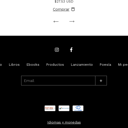
$27.53 USD
io
Libros
Ebooks
Productos
Lanzamiento
Poesía
Mi pe
+
Idiomas y monedas