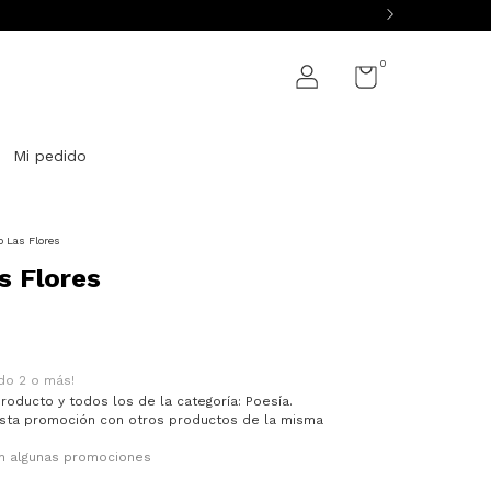
0
Mi pedido
o Las Flores
s Flores
do 2 o más!
roducto y todos los de la categoría: Poesía.
sta promoción con otros productos de la misma
n algunas promociones