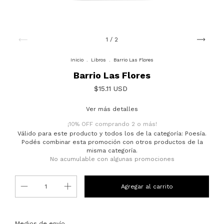
1
/
2
Inicio
.
Libros
.
Barrio Las Flores
Barrio Las Flores
$15.11 USD
Ver más detalles
¡10% OFF comprando 2 o más!
Válido para este producto y todos los de la categoría: Poesía.
Podés combinar esta promoción con otros productos de la
misma categoría.
No acumulable con algunas promociones
Entregas para el CP:
Cambiar CP
Medios de envío