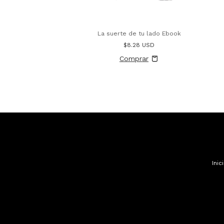
La suerte de tu lado Ebook
$8.28 USD
Inic