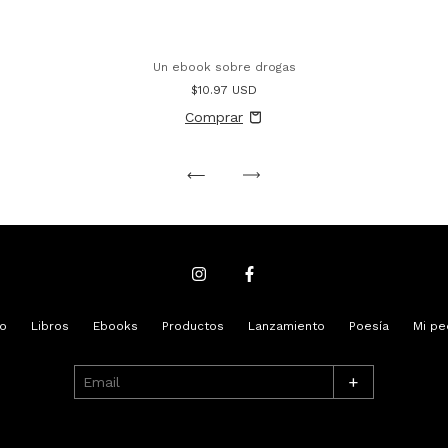
Un ebook sobre drogas
$10.97 USD
io
Libros
Ebooks
Productos
Lanzamiento
Poesía
Mi pe
+