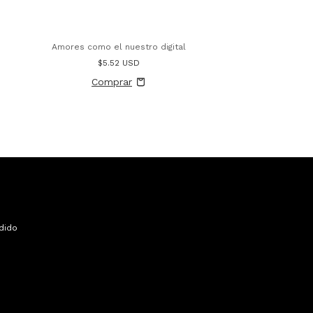
Amores como el nuestro digital
$5.52 USD
dido