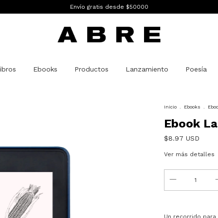
Envío gratis desde $50000
ibros
Ebooks
Productos
Lanzamiento
Poesía
Inicio
.
Ebooks
.
Eboo
Ebook La
$8.97 USD
Ver más detalles
Un recorrido para 