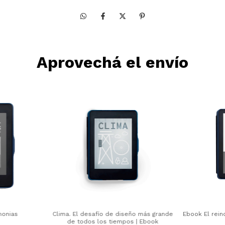
Aprovechá el envío
monias
Clima. El desafío de diseño más grande
Ebook El rein
de todos los tiempos | Ebook