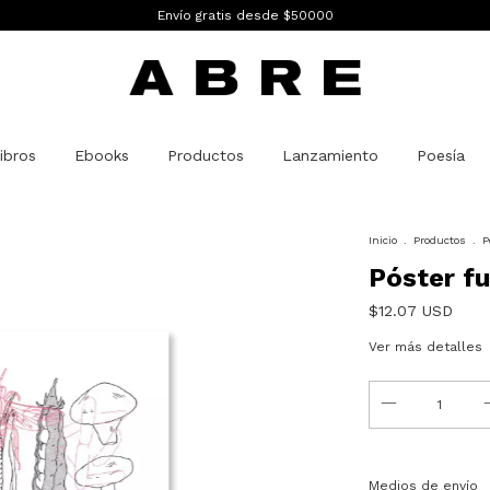
Envío gratis desde $50000
ibros
Ebooks
Productos
Lanzamiento
Poesía
Inicio
.
Productos
.
P
Póster fu
$12.07 USD
Ver más detalles
Entregas para el C
Medios de envío