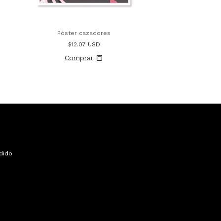
Póster cazadores
$12.07 USD
dido