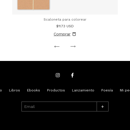
Scaloneta para colorear
$11.73 USD
io
Libros
Ebooks
Productos
Lanzamiento
Poesía
Mi pe
+