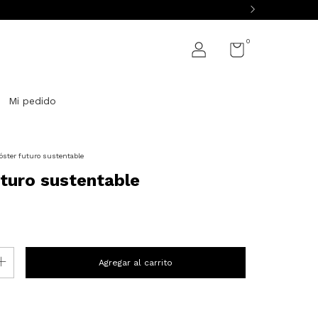
0
Mi pedido
óster futuro sustentable
turo sustentable
P:
Cambiar CP