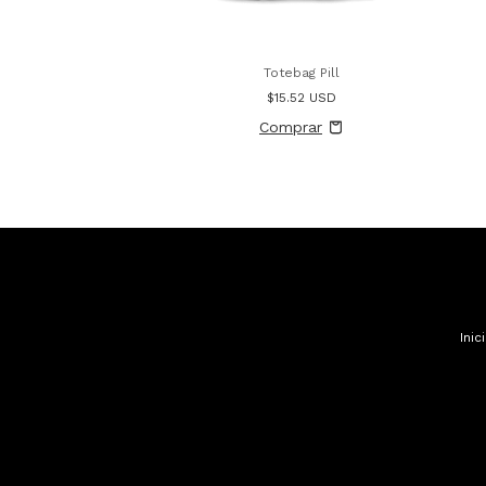
Totebag Pill
$15.52 USD
Inic