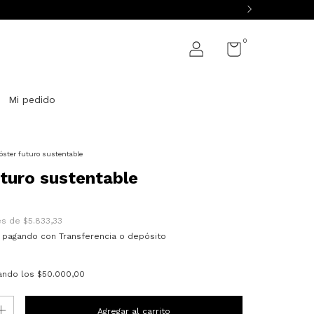
0
Mi pedido
óster futuro sustentable
turo sustentable
rés de
$5.833,33
pagando con Transferencia o depósito
ando los
$50.000,00