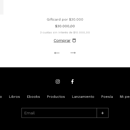
Giftcard por $30.000
$30.000,00
3
cuotas sin interés de
$10.000,00
io
Libros
Ebooks
Productos
Lanzamiento
Poesía
Mi pe
+