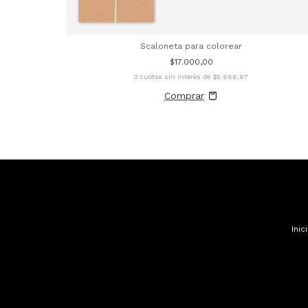
Scaloneta para colorear
$17.000,00
3
cuotas sin interés de
$5.666,67
Inic