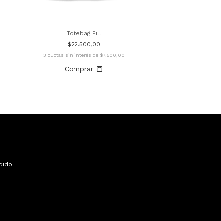
Totebag Pill
$22.500,00
3
cuotas sin interés de
$7.500,00
dido