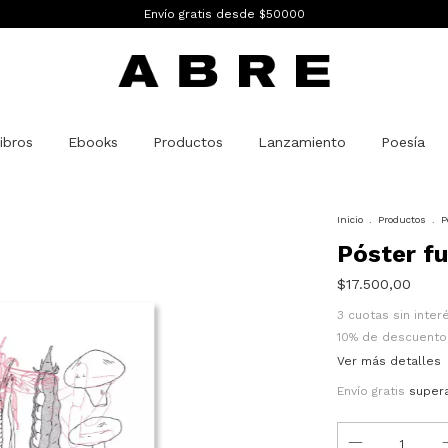
Envío gratis desde $50000
ibros
Ebooks
Productos
Lanzamiento
Poesía
Inicio
.
Productos
.
P
Póster fu
$17.500,00
3
cuotas sin inte
10% de descuento
Ver más detalles
Envío gratis
super