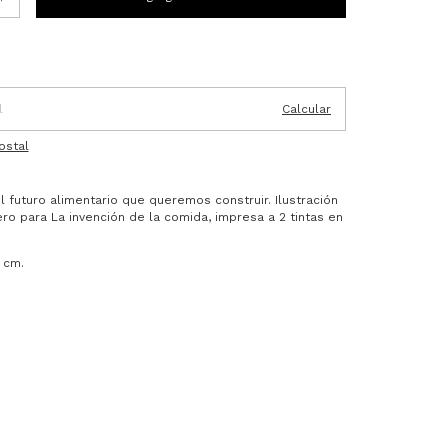
P:
Cambiar CP
Calcular
ostal
 futuro alimentario que queremos construir. Ilustración
ro para La invención de la comida, impresa a 2 tintas en
 cm.