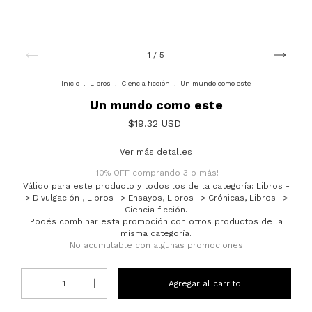
1
/
5
Inicio
.
Libros
.
Ciencia ficción
.
Un mundo como este
Un mundo como este
$19.32 USD
Ver más detalles
¡10% OFF comprando 3 o más!
Válido para este producto y todos los de la categoría: Libros -
> Divulgación , Libros -> Ensayos, Libros -> Crónicas, Libros ->
Ciencia ficción.
Podés combinar esta promoción con otros productos de la
misma categoría.
No acumulable con algunas promociones