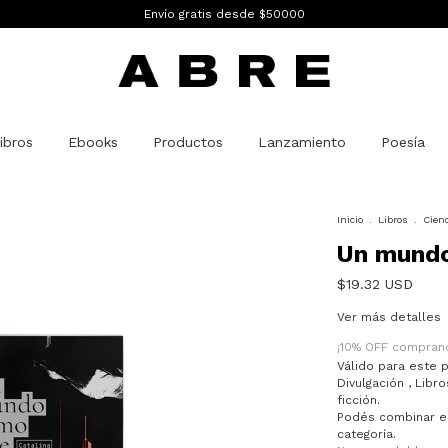
Envío gratis desde $50000
ibros
Ebooks
Productos
Lanzamiento
Poesía
Inicio
.
Libros
.
Cienc
Un mundo
$19.32 USD
Ver más detalles
¡10% OFF compran
Válido para este p
Divulgación , Libr
ficción.
Podés combinar e
categoría.