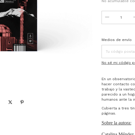
No acumulable co
Entregas para el C
Medios de envío
No sé mi código p
En un observatori
hacer contacto con
trabajo y la vaste
parecido a un hog
humanos ante la in
Cubierta a tres ti
páginas.
Sobre la autora:
Catalina Méndez n