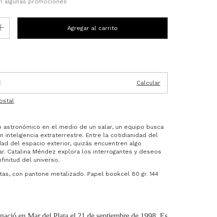
n algunas promociones
P:
Cambiar CP
Calcular
ostal
o astronómico en el medio de un salar, un equipo busca
 inteligencia extraterrestre. Entre la cotidianidad del
dad del espacio exterior, quizás encuentren algo
ar. Catalina Méndez explora los interrogantes y deseos
finitud del universo.
ntas, con pantone metalizado. Papel bookcel 80 gr. 144
ació en Mar del Plata el 21 de septiembre de 1998. Es