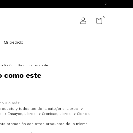
0
Mi pedido
ia ficción
.
Un mundo como este
 como este
do 3 o más!
roducto y todos los de la categoría: Libros ->
os -> Ensayos, Libros -> Crónicas, Libros -> Ciencia
sta promoción con otros productos de la misma