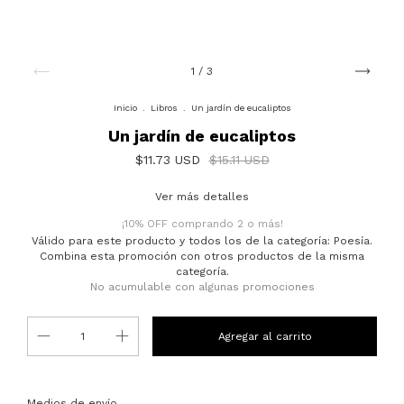
1
/
3
Inicio
.
Libros
.
Un jardín de eucaliptos
Un jardín de eucaliptos
$11.73 USD
$15.11 USD
Ver más detalles
¡10% OFF comprando 2 o más!
Válido para este producto y todos los de la categoría: Poesía.
Combina esta promoción con otros productos de la misma
categoría.
No acumulable con algunas promociones
Entregas para el CP:
Cambiar CP
Medios de envío