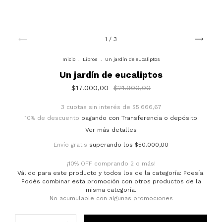
1
/
3
Inicio
.
Libros
.
Un jardín de eucaliptos
Un jardín de eucaliptos
$17.000,00
$21.900,00
3
cuotas sin interés de
$5.666,67
10% de descuento
pagando con Transferencia o depósito
Ver más detalles
Envío gratis
superando los
$50.000,00
¡10% OFF comprando 2 o más!
Válido para este producto y todos los de la categoría: Poesía.
Podés combinar esta promoción con otros productos de la
misma categoría.
No acumulable con algunas promociones