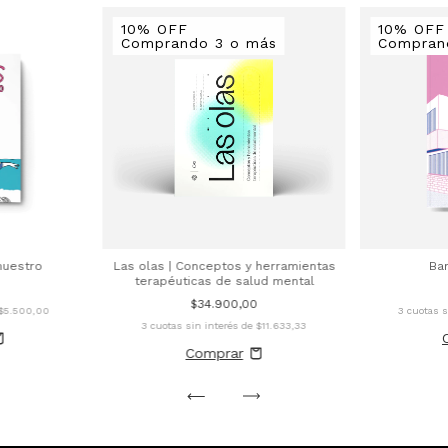
10% OFF
10% OFF
Comprando 3 o más
Compran
Bar
nuestro
Las olas | Conceptos y herramientas
terapéuticas de salud mental
$34.900,00
3
cuotas s
$5.500,00
3
cuotas sin interés de
$11.633,33