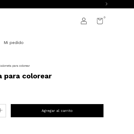
0
Mi pedido
caloneta para colorear
 para colorear
P:
Cambiar CP