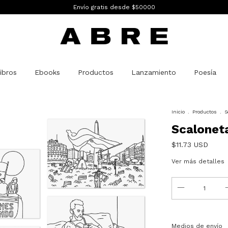
Envío gratis desde $50000
ibros
Ebooks
Productos
Lanzamiento
Poesía
Inicio
.
Productos
.
S
Scaloneta
$11.73 USD
Ver más detalles
Entregas para el C
Medios de envío