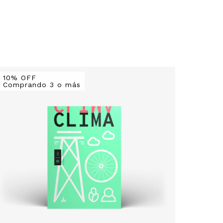
10% OFF
10% O
Comprando 3 o más
Compr