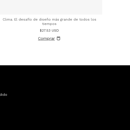
Clima. El desafío de diseño más grande de todos los
tiempos
$27.53 USD
dido