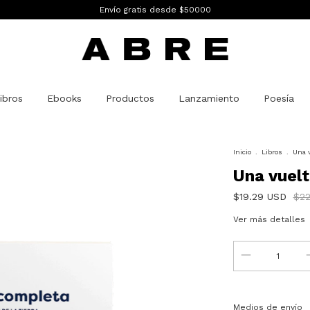
Envío gratis desde $50000
ibros
Ebooks
Productos
Lanzamiento
Poesía
Inicio
.
Libros
.
Una v
Una vuel
$19.29 USD
$22
Ver más detalles
Entregas para el C
Medios de envío