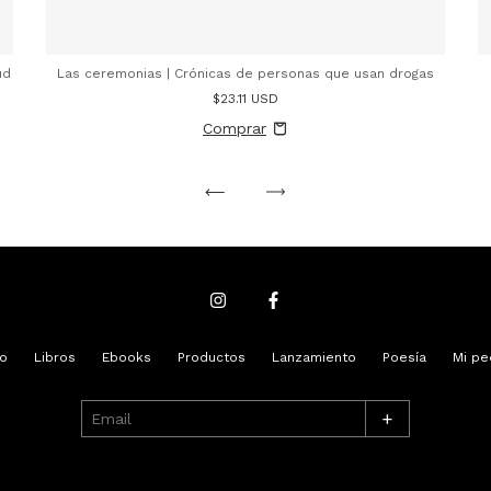
ud
Las ceremonias | Crónicas de personas que usan drogas
$23.11 USD
io
Libros
Ebooks
Productos
Lanzamiento
Poesía
Mi pe
+