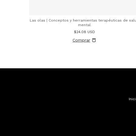
Las olas | Conceptos y herramientas terapéuticas de sal
mental
$24.08 USD
Inic