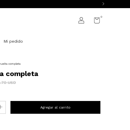
0
Mi pedido
uelta completa
ta completa
.70 USD
P:
Cambiar CP