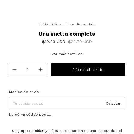
Inicio
.
Libros
.
Una vuelta completa
Una vuelta completa
$19.29 USD
$22.70 USD
Ver más detalles
Entregas para el CP:
Cambiar CP
Medios de envío
Calcular
No sé mi código postal
Un grupo de niñas y niños se embarcan en una búsqueda del