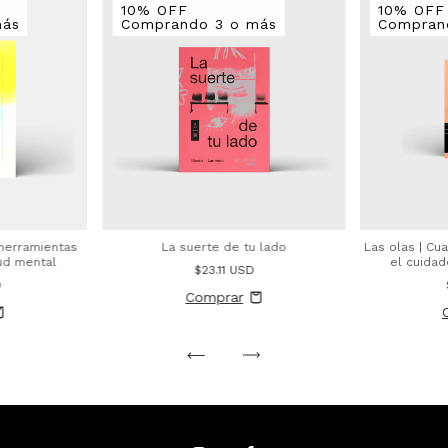
10% OFF
10% OFF
más
Comprando 3 o más
Compran
 herramientas
La suerte de tu lado
Las olas | Cu
ud mental
el cuidad
$23.11 USD
D