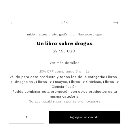
1
/
4
Inicio
.
Libros
.
Divulgación
.
Un libro sobre drogas
Un libro sobre drogas
$27.53 USD
Ver más detalles
¡10% OFF comprando 3 o más!
Válido para este producto y todos los de la categoría: Libros -
> Divulgación , Libros -> Ensayos, Libros -> Crónicas, Libros ->
Ciencia ficción.
Podés combinar esta promoción con otros productos de la
misma categoría.
No acumulable con algunas promociones