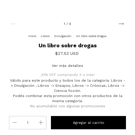
1
/
4
Inicio
.
Libros
.
Divulgación
.
Un libro sobre drogas
Un libro sobre drogas
$27.53 USD
Ver más detalles
¡10% OFF comprando 3 o más!
Válido para este producto y todos los de la categoría: Libros -
> Divulgación , Libros -> Ensayos, Libros -> Crónicas, Libros ->
Ciencia ficción.
Podés combinar esta promoción con otros productos de la
misma categoría.
No acumulable con algunas promociones