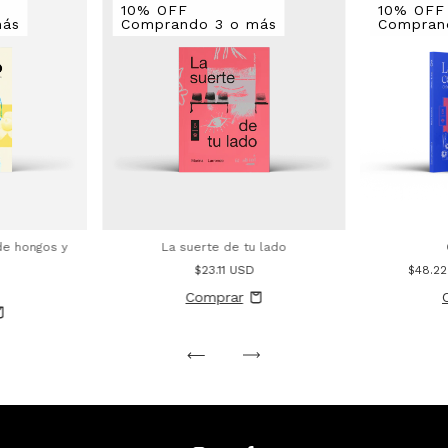
10% OFF
10% OFF
más
Comprando 3 o más
Compran
 de hongos y
La suerte de tu lado
$23.11 USD
$48.2
D