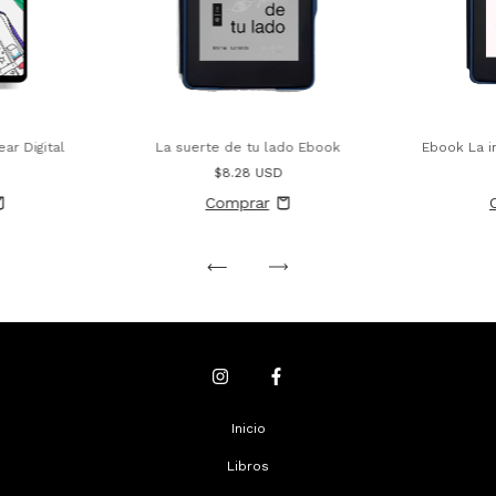
La suerte de tu lado Ebook
Ebook La i
ar Digital
$8.28 USD
Inicio
Libros