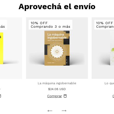
Aprovechá el envío
10% OFF
10% OFF
más
Comprando 3 o más
Compran
La máquina ingobernable
Lo qu
D
$24.08 USD