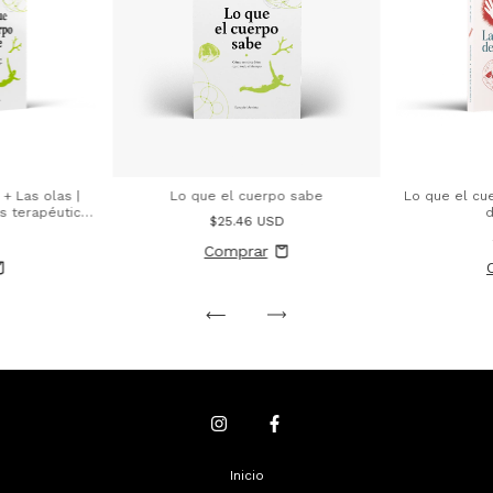
+ Las olas |
Lo que el cuerpo sabe
Lo que el cu
s terapéuticas
$25.46 USD
tal
Inicio