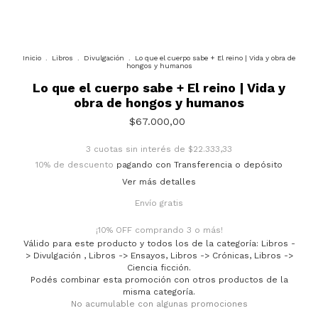
Inicio
.
Libros
.
Divulgación
.
Lo que el cuerpo sabe + El reino | Vida y obra de
hongos y humanos
Lo que el cuerpo sabe + El reino | Vida y
obra de hongos y humanos
$67.000,00
3
cuotas sin interés de
$22.333,33
10% de descuento
pagando con Transferencia o depósito
Ver más detalles
Envío gratis
¡10% OFF comprando 3 o más!
Válido para este producto y todos los de la categoría: Libros -
> Divulgación , Libros -> Ensayos, Libros -> Crónicas, Libros ->
Ciencia ficción.
Podés combinar esta promoción con otros productos de la
misma categoría.
No acumulable con algunas promociones