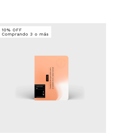
10% OFF
10% O
Comprando 3 o más
Compr
Envío gr