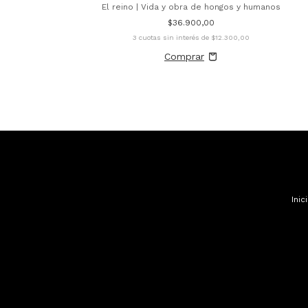
El reino | Vida y obra de hongos y humanos
$36.900,00
3
cuotas sin interés de
$12.300,00
Inic