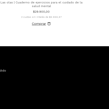
Las olas | Cuaderno de ejercicios para el cuidado de la
salud mental
$29.900,00
3
cuotas sin interés de
$9.966,67
dido