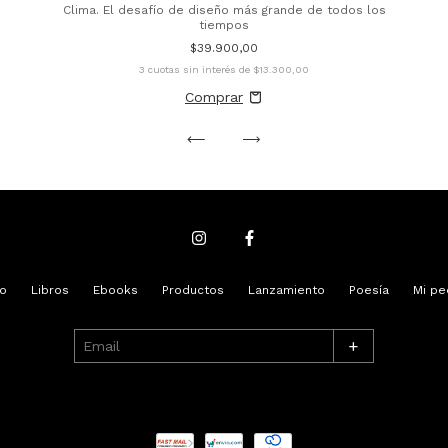
Clima. El desafío de diseño más grande de todos los
tiempos
$39.900,00
3
cuotas sin interés de
$13.300,00
io
Libros
Ebooks
Productos
Lanzamiento
Poesía
Mi pe
+