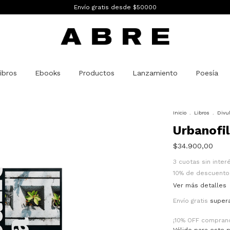
Envío gratis desde $50000
ibros
Ebooks
Productos
Lanzamiento
Poesía
Inicio
.
Libros
.
Divu
Urbanofil
$34.900,00
3
cuotas sin inte
10% de descuento
Ver más detalles
Envío gratis
super
¡10% OFF compran
Válido para este p