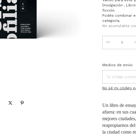
Divulgación , Libr
ficción.
Podés combinar e
categoría.
No acumulable co
Entregas para el C
Medios de envío
No sé mi código p
Un libro de ensay
afuera: en sus cua
mejores ciudades,
reapropiarnos del
la ciudad como re