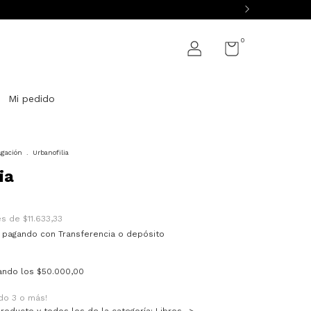
0
Mi pedido
lgación
.
Urbanofilia
ia
rés de
$11.633,33
pagando con Transferencia o depósito
ando los
$50.000,00
do 3 o más!
roducto y todos los de la categoría: Libros ->