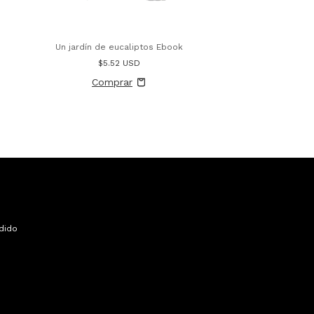
Un jardín de eucaliptos Ebook
$5.52 USD
dido