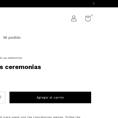
0
Mi pedido
k Las ceremonias
s ceremonias
l para viajar por las conciencias ajenas. Todas las