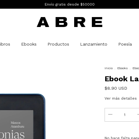
Envío gratis desde $50000
ibros
Ebooks
Productos
Lanzamiento
Poesía
Inicio
.
Ebooks
.
Eboo
Ebook La
$8.90 USD
Ver más detalles
No hace falta pape