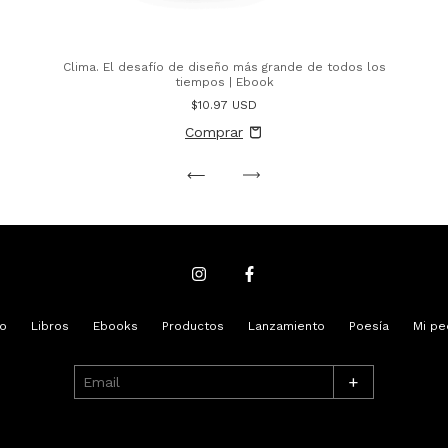
Clima. El desafío de diseño más grande de todos los
tiempos | Ebook
$10.97 USD
io
Libros
Ebooks
Productos
Lanzamiento
Poesía
Mi pe
+