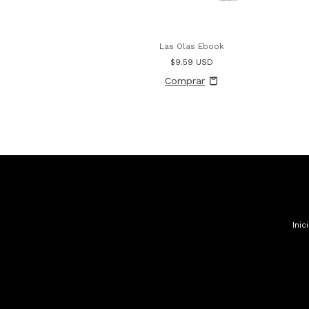
Las Olas Ebook
$9.59 USD
Inic