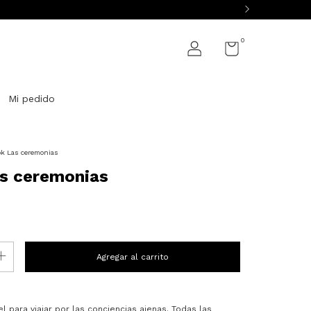
0
Mi pedido
k Las ceremonias
s ceremonias
l para viajar por las conciencias ajenas. Todas las