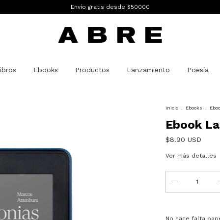
Envío gratis desde $50000
ibros
Ebooks
Productos
Lanzamiento
Poesía
Inicio
.
Ebooks
.
Eboo
Ebook La
$8.90 USD
Ver más detalles
No hace falta pape