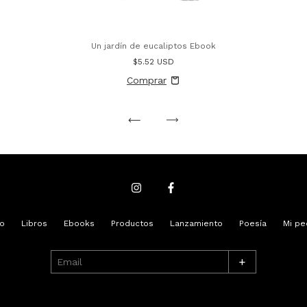
Un jardín de eucaliptos Ebook
$5.52 USD
io
Libros
Ebooks
Productos
Lanzamiento
Poesía
Mi pe
+