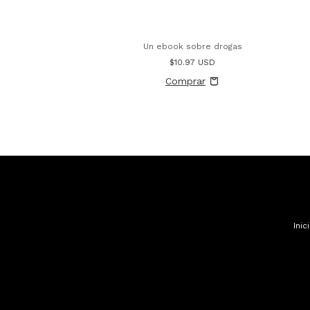
Un ebook sobre drogas
$10.97 USD
Inic