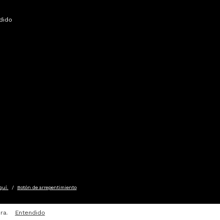
dido
quí.
/
Botón de arrepentimiento
ra.
Entendido