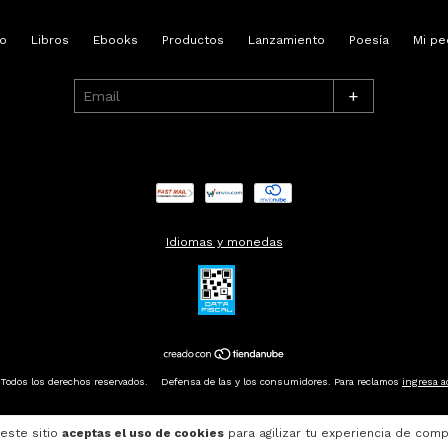
io
Libros
Ebooks
Productos
Lanzamiento
Poesía
Mi pe
+
Idiomas y monedas
Todos los derechos reservados.
Defensa de las y los consumidores. Para reclamos
ingresa a
 este sitio
aceptas el uso de cookies
para agilizar tu experiencia de comp