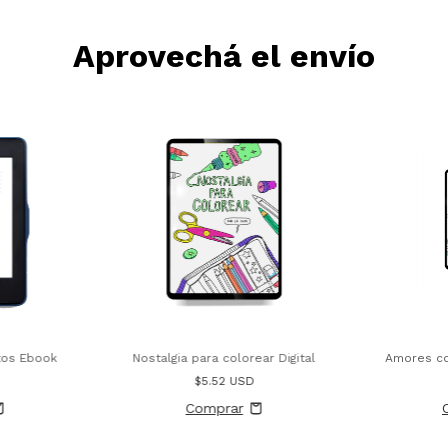
Aprovechá el envío
ptos Ebook
Amores co
Nostalgia para colorear Digital
$5.52 USD